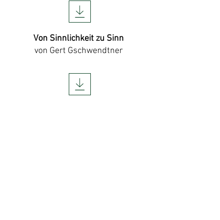
Von Sinnlichkeit zu Sinn
von Gert Gschwendtner
Steine reden hören
von Arthur Schneiter
Visuelle Sprache
von Gert Gschwendtner