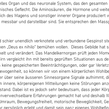
rielles Organ und das neuronale System, das den gesamten
ganisches Geflecht. Die Aminosäuren, die Hormone und weit
eich des Magens und sonstiger innerer Organe produziert 
, messbar und darstellbar sind. Sie entsprechen den Mas
d schier unendlich verknotete und verbundene Gespinst st
nen „Deus ex nihilo“ bemühen wollen. Dieses Gebilde hat si
elt und verändert. Das Mandelkernorgan prüft jeden Mom
n vergleicht ihn mit bereits geprüften Situationen aus de
h keine gespeicherten Beeinträchtigungen, oder gar Verlet
gewogenheit, so können wir von einem körperlichen Wohlb
der über seine äusseren Sinnesorgane Signale aufnimmt, d
en innere, körpereigenen Mitteilungen keine Störungen anz
stand. Dabei ist es jedoch sehr bedeutsam, dass jeder Kör
 unverwechselbare Erfahrungen gemacht hat und deshalb 
 Umraum, Bewegungsfreiheit, motorische Beweglichkeit, Ge
r persönlich erlebt und damit sein ganz eigenes Wohlbefi