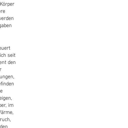
 Körper
ere
werden
sgaben
euert
ch seit
ent den
r
zungen,
efinden
ie
eigen,
per, im
Wärme,
ruch,
nden