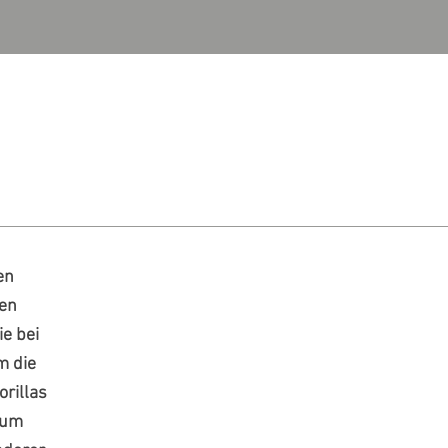
en
ben
ie bei
m die
rillas
 um