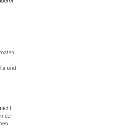
nderer
imaten
lie und
e
nicht
on der
lnen