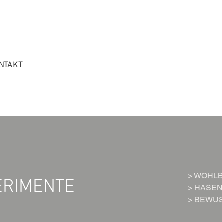
NTAKT
> WOHL
ERIMENTE
> HASE
> BEWU