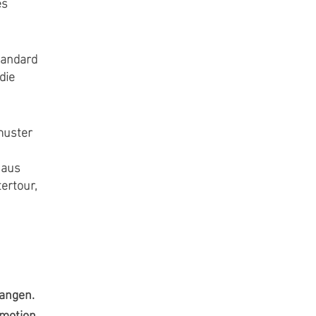
es
tandard
die
muster
 aus
ertour,
fangen.