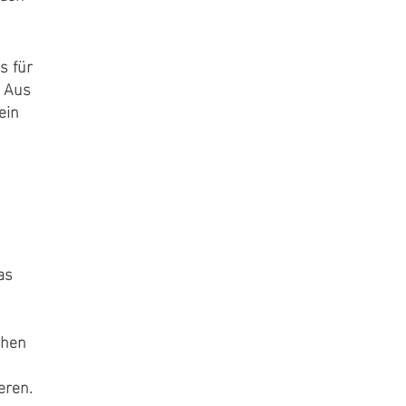
s für
. Aus
ein
as
chen
eren.