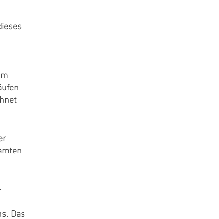
dieses
 im
äufen
chnet
er
samten
.
ns. Das