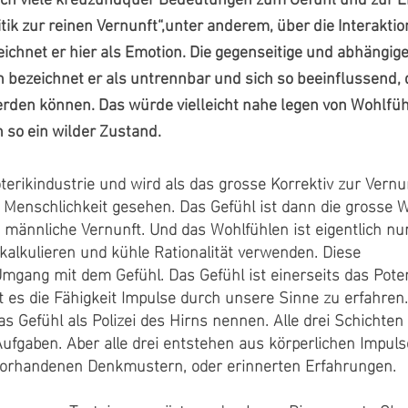
ich viele kreuzundquer Bedeutungen zum Gefühl und zur 
ritik zur reinen Vernunft“,unter anderem, über die Interaktio
ichnet er hier als Emotion. Die gegenseitige und abhängig
n bezeichnet er als untrennbar und sich so beeinflussend,
erden können. Das würde vielleicht nahe legen von Wohlfü
 so ein wilder Zustand.
terikindustrie und wird als das grosse Korrektiv zur Vernun
r Menschlichkeit gesehen. Das Gefühl ist dann die grosse W
männliche Vernunft. Und das Wohlfühlen ist eigentlich nu
alkulieren und kühle Rationalität verwenden. Diese
mgang mit dem Gefühl. Das Gefühl ist einerseits das Poten
t es die Fähigkeit Impulse durch unsere Sinne zu erfahren.
as Gefühl als Polizei des Hirns nennen. Alle drei Schichten
 Aufgaben. Aber alle drei entstehen aus körperlichen Impul
vorhandenen Denkmustern, oder erinnerten Erfahrungen.