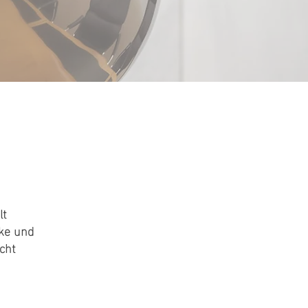
lt
cke und
cht